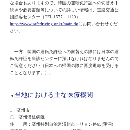
な場合もありますので、韓国の運転免許証への切替え手
続きや必要書類等についての詳しい情報は、
道路交通公
団顧客センター（TEL 1577－1120）
https://www.safedriving.or.kr/main.do
にお問い合わせくだ
さい。
一方、韓国の運転免許証への書替えの際には日本の運
転免許証を当該センターに預けなければなりませんので
ご留意ください（日本への帰国の際に再度返却を受ける
こととなります。）。
当地における主な医療機関
●
1 済州市
◎ 済州漢拏病院
住 所：済州特別自治道済州市トリョン路65(蓮洞)