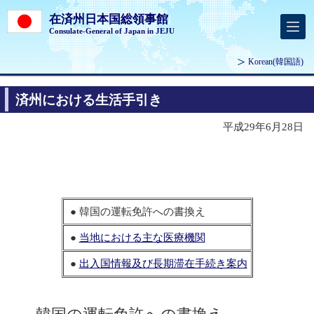
在済州日本国総領事館
Consulate-General of Japan in JEJU
Korean
(韓国語)
済州における生活手引き
平成29年6月28日
● 韓国の運転免許への書換え
●
当地における主な医療機関
●
出入国情報及び長期滞在手続き案内