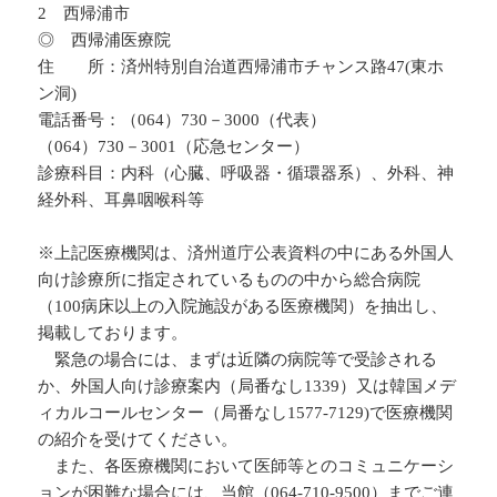
2 西帰浦市
◎ 西帰浦医療院
住 所：済州特別自治道西帰浦市チャンス路47(東ホ
ン洞)
電話番号：（064）730－3000（代表）
（064）730－3001（応急センター）
診療科目：内科（心臓、呼吸器・循環器系）、外科、神
経外科、耳鼻咽喉科等
※上記医療機関は、済州道庁公表資料の中にある外国人
向け診療所に指定されているものの中から総合病院
（100病床以上の入院施設がある医療機関）を抽出し、
掲載しております。
緊急の場合には、まずは近隣の病院等で受診される
か、外国人向け診療案内（局番なし1339）又は韓国メデ
ィカルコールセンター（局番なし1577-7129)で医療機関
の紹介を受けてください。
また、各医療機関において医師等とのコミュニケーシ
ョンが困難な場合には、当館（064‐710‐9500）までご連