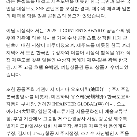
라는 콘셉트를 내걸고 제주도민을 비롯한 한국 국민과 일본 국
민을 대상으로 SNS 콘텐츠를 모집한 결과, 제주의 매력과 일본
의 매력을 담은 많은 콘텐츠의 응모가 있었습니다.
이날 시상식에서는 ‘2025 JJ CONTENTS AWARD’ 공동주최 및
후원 기관에 의한 심사를 거쳐 수상 콘텐츠로 선정된 11개 콘
텐츠에 대한 시상이 이루어졌으며, 제주도를 비롯한 한국 여러
지역에서 모인 한국인 수상자와 더불어 시상식 참석을 위해 직
접 제주도를 찾은 일본인 수상자 등에게 제주-일본 왕복 항공
권, 제주 고급 호텔 숙박권, 여행상품권 등의 상품이 수여되었
습니다.
또한 공동주최 기관에서 이케다 요오이치(池田洋一) 주제주일
본국총영사를 비롯해, 미츠하타 유스케(光畑雄介) 한국토요타
자동차 부사장, 엄혜진 INPAINTER GLOBAL(주) 이사, 오노
아키라(大野章) 일본국제교류기금 서울문화센터 예술교류부
장, 후원 기관에서 고승철 제주관광공사 사장, 강문성 제주특
별자치도한일친선협회 사무국장, 문지환 제주공항 운영계획
부장, 김세미 T’way항공 제주지점장, 조기수 사단법인 제주올