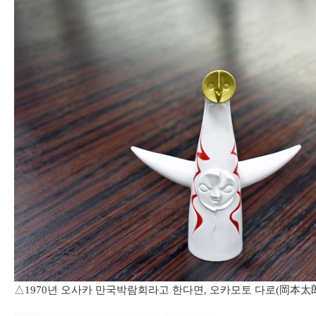
△1970년 오사카 만국박람회라고 한다면, 오카모토 다로(岡本太郎