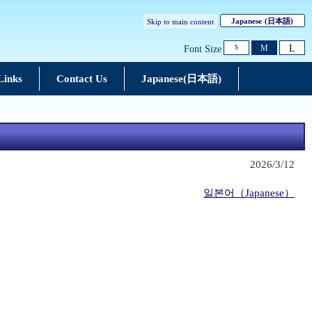
Japanese
(日本語)
Skip to main content
L
M
Font Size
S
Links
Contact Us
Japanese(日本語)
2026/3/12
일본어（Japanese）