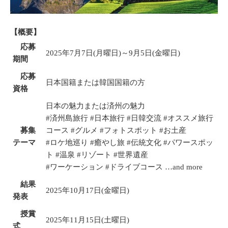
【概要】
応募
2025年7月7日(月曜日)～9月5日(金曜日)
期間
応募
日本国籍または韓国国籍の方
資格
日本の魅力または済州の魅力
#済州島旅行 #日本旅行 #日韓交流 #オススメ旅行
募集
コース #グルメ #フォトスポット #お土産
テ
ー
マ
#ロケ地巡り #癒やし旅 #伝統文化 #パワースポッ
ト #温泉 #リゾート #世界遺産
#ワーケーション #ドライブコース …and more
結果
2025年10月17日(金曜日)
発表
授賞
2025年11月15日(土曜日)
式