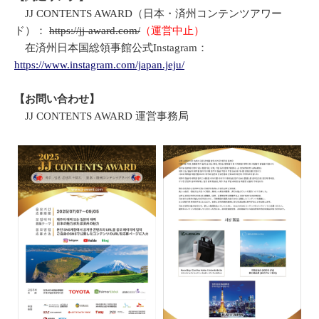
JJ CONTENTS AWARD（日本・済州コンテンツアワー
ド）：
https://jj-award.com/
（運営中止）
在済州日本国総領事館公式Instagram：
https://www.instagram.com/japan.jeju/
【
お
問
い
合
わせ
】
JJ CONTENTS AWARD 運営事務局