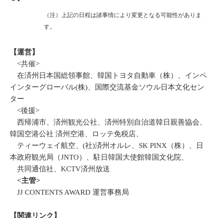
（注）上記の日程は諸事情により変更となる可能性がありま
す。
【運営
】
<共催>
在済州日本国総領事館、韓国トヨタ自動車（株）、インペ
インターグローバル(株)、国際交流基金ソウル日本文化セン
ター
<後援>
西帰浦市、済州観光公社、済州特別自治道韓日親善協会、
韓国空港公社 済州空港、ロッテ免税店、
ティーウェイ航空、(社)済州オルレ、SK PINX（株）、日
本政府観光局（JNTO）、駐日韓国大使館韓国文化院、
共同通信社、KCTV済州放送
<
主管
>
JJ CONTENTS AWARD 運営事務局
【
関連リンク
】