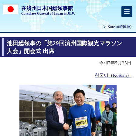
在済州日本国総領事館
Consulate-General of Japan in JEJU
Korean
(韓国語)
池田総領事の「第29回済州国際観光マラソン
大会」開会式 出席
令和7年5月25日
한국어（Korean）