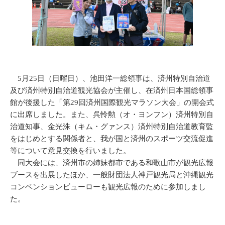
5月25日（日曜日）、池田洋一総領事は、済州特別自治道
及び済州特別自治道観光協会が主催し、在済州日本国総領事
館が後援した「第29回済州国際観光マラソン大会」の開会式
に出席しました。また、呉怜勲（オ・ヨンフン）済州特別自
治道知事、金光洙（キム・グァンス）済州特別自治道教育監
をはじめとする関係者と、我が国と済州のスポーツ交流促進
等について意見交換を行いました。
同大会には、済州市の姉妹都市である和歌山市が観光広報
ブースを出展したほか、一般財団法人神戸観光局と沖縄観光
コンベンションビューローも観光広報のために参加しまし
た。