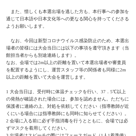
また、惜しくも本選出場を逃した方も、本行事への参加を
通じて日本語や日本文化等への更なる関心を持ってくださる
ようお願いします。
なお、今回は新型コロナウイルス感染防止のため、本選出
場者の皆様には大会当日には以下の事項を遵守頂きます（当
館担当者からも別途連絡します）。
なお、会場では2m以上の距離を置いて本選出場者や審査員
を配置するようにし、運営スタッフ等の関係者も同様に2m
以上の距離を置いて大会を運営します。
1 大会当日は、受付時に体温チェックを行い、37．5℃以上
の発熱が確認された場合には、参加を認めません。ただちに
保護者に連絡の上、対処を依頼してください（指導教師が近
くにいる場合には指導教師にも同時に知らせてください）。
2 会場に入る前に必ず手指消毒を行うとともに、会場では必
ずマスクを着用してください。
3 出場者はスピーチの際にはフェースガード（1人1着準備）