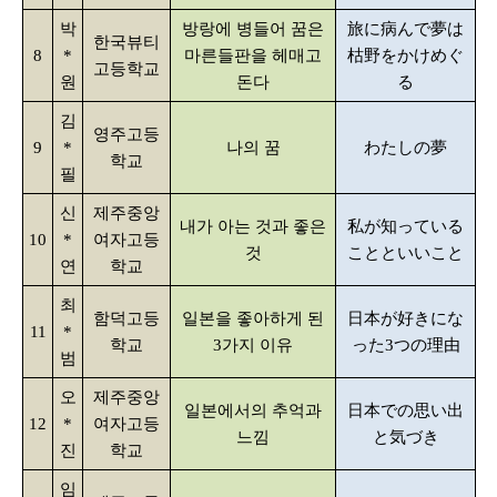
박
방랑에 병들어 꿈은
旅に病んで夢は
한국뷰티
8
*
마른들판을 헤매고
枯野をかけめぐ
고등학교
원
돈다
る
김
영주고등
9
*
나의 꿈
わたしの夢
학교
필
신
제주중앙
내가 아는 것과 좋은
私が知っている
10
*
여자고등
것
ことといいこと
연
학교
최
함덕고등
일본을 좋아하게 된
日本が好きにな
11
*
학교
3가지 이유
った3つの理由
범
오
제주중앙
일본에서의 추억과
日本での思い出
12
*
여자고등
느낌
と気づき
진
학교
임