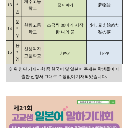
제주고등
13
*
夢物語
꿈 이야기
학교
빈
문
한림고등
조금씩 보이기 시작
少し見え始めた
14
*
학교
한 나의 꿈
私の夢
우
윤
신성여자
15
*
j pop
j pop
고등학교
영
※ 위 명단 기재사항 중 한국어 및 일본어 주제는 학생들이 제
출한 신청서 그대로 수정없이 기재되었습니다.