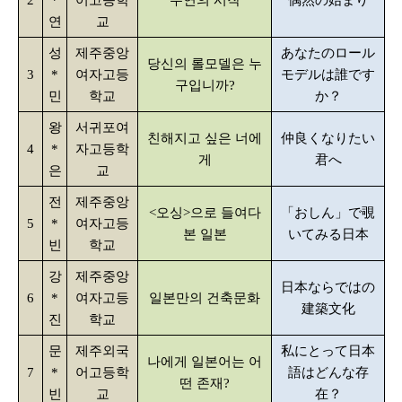
2
*
어고등학
우연의 시작
偶然の始まり
연
교
성
제주중앙
あなたのロール
당신의 롤모델은 누
3
*
여자고등
モデルは誰です
구입니까?
민
학교
か？
왕
서귀포여
친해지고 싶은 너에
仲良くなりたい
4
*
자고등학
게
君へ
은
교
전
제주중앙
<오싱>으로 들여다
「おしん」で覗
5
*
여자고등
본 일본
いてみる日本
빈
학교
강
제주중앙
日本ならではの
6
*
여자고등
일본만의 건축문화
建築文化
진
학교
문
제주외국
私にとって日本
나에게 일본어는 어
7
*
어고등학
語はどんな存
떤 존재?
빈
교
在？