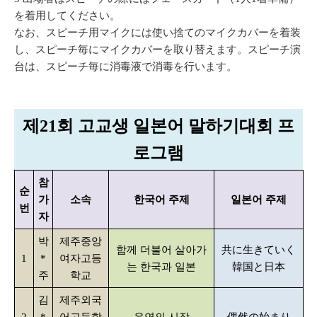
を着用してください。
なお、スピーチ用マイクには使い捨てのマイクカバーを着装
し、スピーチ毎にマイクカバーを取り替えます。スピーチ演
台は、スピーチ毎に消毒液で消毒を行います。
제21회 고교생 일본어 말하기대회 프
로그램
참
순
가
소속
한국어 주제
일본어 주제
번
자
박
제주중앙
함께 더불어 살아가
共に生きていく
1
*
여자고등
는 한국과 일본
韓国と日本
주
학교
김
제주외국