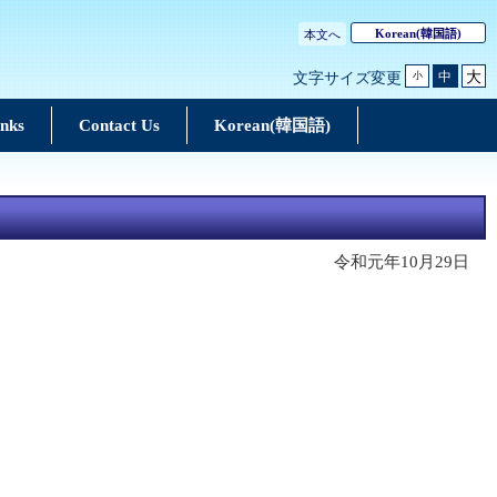
Korean
(韓国語)
本文へ
大
中
文字サイズ変更
小
inks
Contact Us
Korean(韓国語)
令和元年10月29日