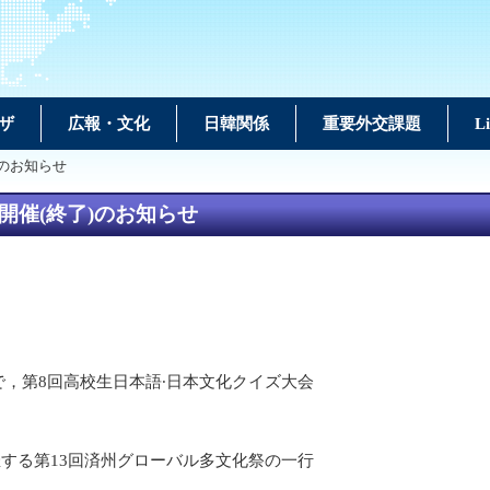
ザ
広報・文化
日韓関係
重要外交課題
L
)のお知らせ
開催(終了)のお知らせ
で，第8回高校生日本語∙日本文化クイズ大会
する第13回済州グローバル多文化祭の一行