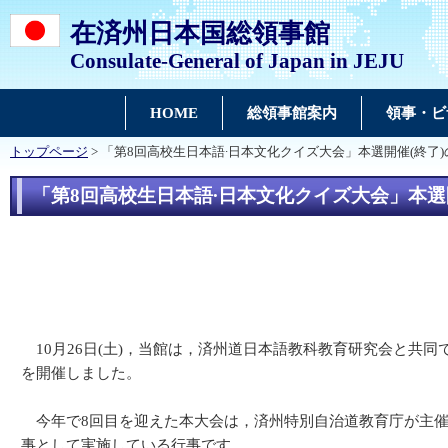
在済州日本国総領事館
Consulate-General of Japan in JEJU
HOME
総領事館案内
領事・ビ
トップページ
> 「第8回高校生日本語∙日本文化クイズ大会」本選開催(終了
「第8回高校生日本語∙日本文化クイズ大会」本選
10月26日(土)，当館は，済州道日本語教科教育研究会と共同
を開催しました。
今年で8回目を迎えた本大会は，済州特別自治道教育庁が主催
事として実施している行事です。