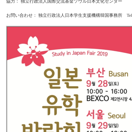
協力： 独立行政法人国際交流基金ソウル日本文化センター
お問い合わせ： 独立行政法人日本学生支援機構韓国事務所 Tel: 02-765-0141