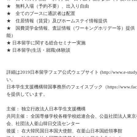
★ 無料入場（予約不要）、出入り自由
★ 全てのブースに通訳者は配置
★ 住居情報（賃貸）及びホームステイ情報提供
★ 国費奨学金情報、査証情報（ワーキングホリデー等）提供
能）
★ 日本留学に関する総合セミナー実施
★ 日本留学(生活・就職)体験談
詳細は2019日本留学フェア公式ウェブサイト (http://www.e-stud
い。
日本学生支援機構韓国事務所のフェイスブック（https://www.faceb
を提供しています。
主催： 独立行政法人日本学生支援機構
共同主催： 全国専修学校各種学校総連合会、公益社団法人東
会、社団法人釜山韓日交流センター
後援： 在大韓民国日本国大使館、在釜山日本国総領事館