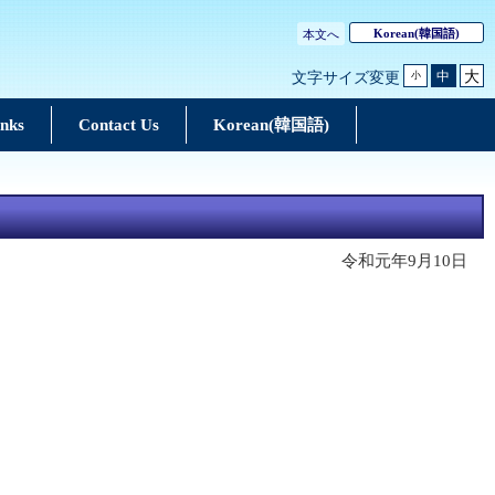
Korean
(韓国語)
本文へ
大
中
文字サイズ変更
小
inks
Contact Us
Korean(韓国語)
令和元年9月10日