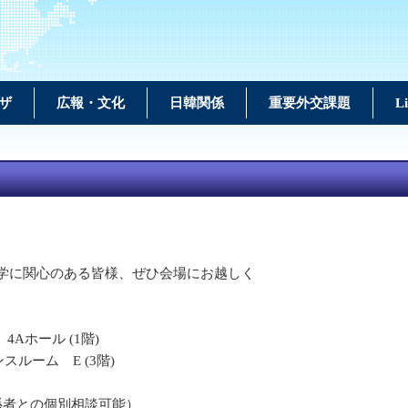
ザ
広報・文化
日韓関係
重要外交課題
L
留学に関心のある皆様、ぜひ会場にお越しく
 4Aホール (1階)
ンスルーム E (3階)
係者との個別相談可能）