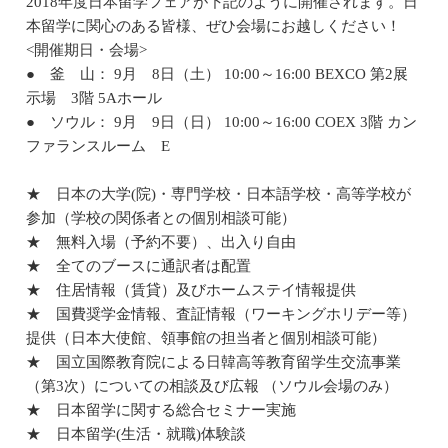
2018年度日本留学フェアが下記のように開催されます。日
本留学に関心のある皆様、ぜひ会場にお越しください！
<開催期日・会場>
●
釜 山： 9月 8日（土） 10:00～16:00 BEXCO 第2展
示場 3階 5Aホール
●
ソウル： 9月 9日（日） 10:00～16:00 COEX 3階 カン
ファランスルーム E
★ 日本の大学(院)・専門学校・日本語学校・高等学校が
参加（学校の関係者との個別相談可能）
★ 無料入場（予約不要）、出入り自由
★ 全てのブースに通訳者は配置
★ 住居情報（賃貸）及びホームステイ情報提供
★ 国費奨学金情報、査証情報（ワーキングホリデー等）
提供（日本大使館、領事館の担当者と個別相談可能）
★ 国立国際教育院による日韓高等教育留学生交流事業
（第3次）についての相談及び広報 （ソウル会場のみ）
★ 日本留学に関する総合セミナー実施
★ 日本留学(生活・就職)体験談